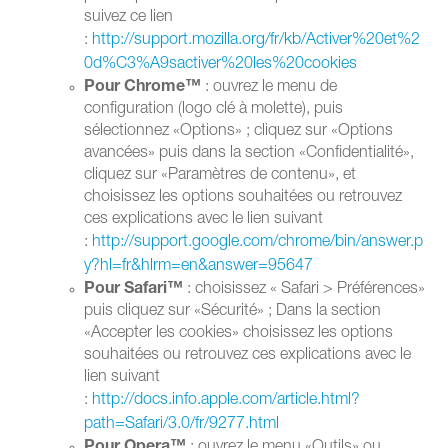
suivez ce lien
:
http://support.mozilla.org/fr/kb/Activer%20et%2
0d%C3%A9sactiver%20les%20cookies
Pour Chrome™
: ouvrez le menu de
configuration (logo clé à molette), puis
sélectionnez «Options» ; cliquez sur «Options
avancées» puis dans la section «Confidentialité»,
cliquez sur «Paramètres de contenu», et
choisissez les options souhaitées ou retrouvez
ces explications avec le lien suivant
:
http://support.google.com/chrome/bin/answer.p
y?hl=fr&hlrm=en&answer=95647
Pour Safari™
: choisissez « Safari > Préférences»
puis cliquez sur «Sécurité» ; Dans la section
«Accepter les cookies» choisissez les options
souhaitées ou retrouvez ces explications avec le
lien suivant
:
http://docs.info.apple.com/article.html?
path=Safari/3.0/fr/9277.html