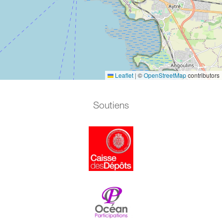
Leaflet
|
©
OpenStreetMap
contributors
Soutiens